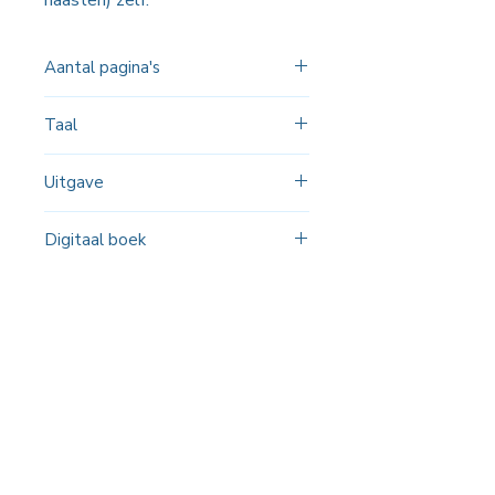
naasten) zelf.
Aantal pagina's
186
Taal
Nederlands
Uitgave
2024
Digitaal boek
Uitsluitend digitaal verkrijgbaar
Logopediemateriaal voor kinderen