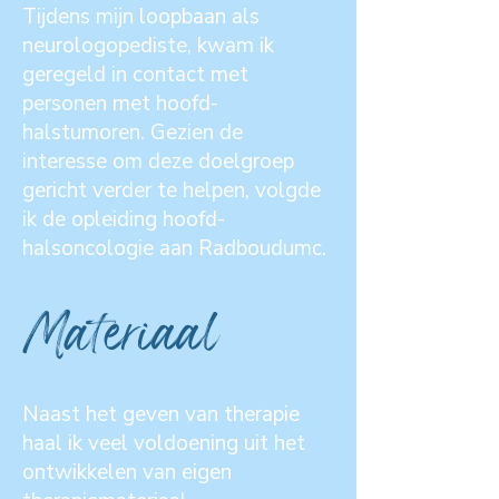
Tijdens mijn loopbaan als
neurologopediste, kwam ik
geregeld in contact met
personen met hoofd-
halstumoren. Gezien de
interesse om deze doelgroep
gericht verder te helpen, volgde
ik de opleiding hoofd-
halsoncologie aan Radboudumc.
Materiaal
Naast het geven van therapie
haal ik veel voldoening uit het
ontwikkelen van eigen