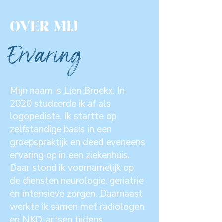
OVER MIJ
Ervaring
Mijn naam is Lien Broekx. In
2020 studeerde ik af als
logopediste. Ik startte op
zelfstandige basis in een
groepspraktijk en deed eveneens
ervaring op in een ziekenhuis.
Daar stond ik voornamelijk op
de diensten neurologie, geriatrie
en intensieve zorgen. Daarnaast
werkte ik samen met radiologen
en NKO-artsen tijdens