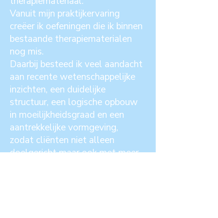
therapiemateriaal.
Vanuit mijn praktijkervaring
creëer ik oefeningen die ik binnen
bestaande therapiematerialen
nog mis.
Daarbij besteed ik veel aandacht
aan recente wetenschappelijke
inzichten, een duidelijke
structuur, een logische opbouw
in moeilijkheidsgraad en een
aantrekkelijke vormgeving,
zodat cliënten niet alleen
doelgericht maar ook met meer
motivatie kunnen oefenen.
Intussen ontwikkelde ik reeds
een uitgebreid aanbod aan
oefenboeken voor de