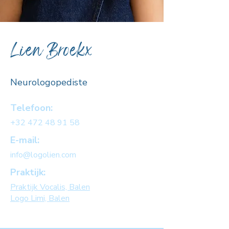
Lien Broekx
Neurologopediste
Telefoon:
+32 472 48 91 58
E-mail:
info@logolien.com
Praktijk:
Praktijk Vocalis, Balen
Logo Limi, Balen